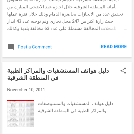
بأمانة المنطقة الشرقية خلال اجازة عيد الاضحى المبارك من
تحقيق عدد من الانجازات بحاضرة الدمام وذلك خلال فترة عملها
حيث زارة اكثر من 247 محل تجاري وتم توجيه عدد 43 انذار
للمحلات المخالفة مشتملةً على عدد 63 مخالفة بلدية وكذلك
استحصال غرامات مالية بمبلغ وقدرة 17200 ريال سبعة عشر الف
ومائتين ريال بالاضافة الى متابعة مراقبة تأمين الخضار والفواكه
READ MORE
Post a Comment
بسوق الخضار المركزي بالدمام لسد العجز الناتج عن زيادة الطلب
خلال ايام العيد وذلك بالتنسيق مع بلدية وسط الدمام ورفع اكثر
من ثلاثمائة عبوة خضار وفاكه من متروكات البائعة الجائلين ،
دليل هواتف المستشفيات والمراكز الطبية
وجاءت هذه الجهود نتيجة الخطط التي وضعهتا ادارة الاسواق
في المنطقة الشرقية
بالأمانة خلال عطلة عيد الاضحى ، حيث كثفت إدارة مراقبة
الاسواق بأمانة المنطقة الشرقية من اعمالها خلال عطلة عيد
November 10, 2011
الاضحى لمراقبة الاسواق كافة بحاضرة الدمام حيث تم تقسيم
عمل مراقبي إدارة المراقبة والأسواق ببلدية وسط الدمام خلال
دليل هواتف المستشفيات والمستوصفات
عطلة عيد الأضحى المبارك إلى خمس مجموعات ذكر دلك مدير
والمراكز الطبية في المنطقة الشرقية
عام العلاقات العامة والاعلام والمتحدث الاعلامي بامانة المنطقة
الشرقية محمد بن عبدالعز...