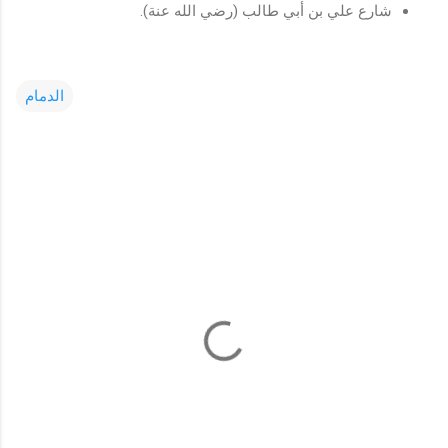
شارع علي بن أبي طالب (رضي الله عنة).
الدمام
C
o
m
m
e
n
t
s